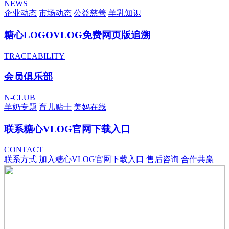
NEWS
企业动态
市场动态
公益慈善
羊乳知识
糖心LOGOVLOG免费网页版追溯
TRACEABILITY
会员俱乐部
N-CLUB
羊奶专题
育儿贴士
美妈在线
联系糖心VLOG官网下载入口
CONTACT
联系方式
加入糖心VLOG官网下载入口
售后咨询
合作共赢