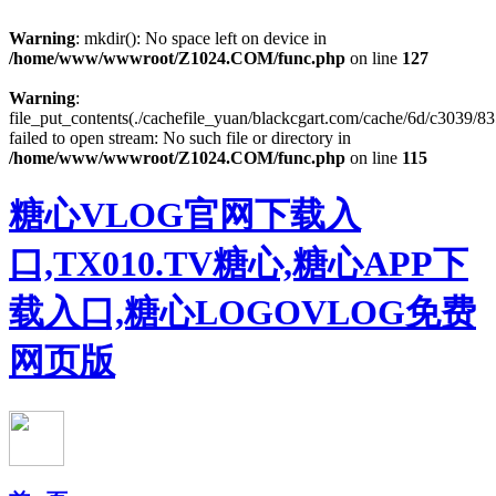
Warning
: mkdir(): No space left on device in
/home/www/wwwroot/Z1024.COM/func.php
on line
127
Warning
:
file_put_contents(./cachefile_yuan/blackcgart.com/cache/6d/c3039/83
failed to open stream: No such file or directory in
/home/www/wwwroot/Z1024.COM/func.php
on line
115
糖心VLOG官网下载入
口,TX010.TV糖心,糖心APP下
载入口,糖心LOGOVLOG免费
网页版