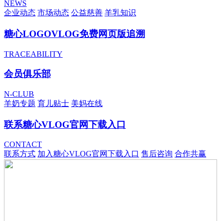
NEWS
企业动态
市场动态
公益慈善
羊乳知识
糖心LOGOVLOG免费网页版追溯
TRACEABILITY
会员俱乐部
N-CLUB
羊奶专题
育儿贴士
美妈在线
联系糖心VLOG官网下载入口
CONTACT
联系方式
加入糖心VLOG官网下载入口
售后咨询
合作共赢